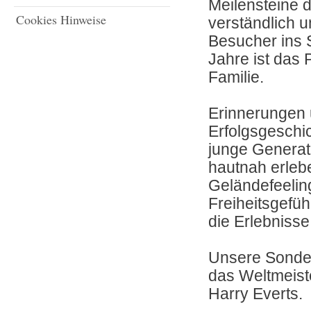
Meilensteine 
Cookies Hinweise
verständlich u
Besucher ins S
Jahre ist das
Familie.
Erinnerungen u
Erfolgsgeschic
junge Generati
hautnah erleb
Geländefeeling
Freiheitsgefü
die Erlebniss
Unsere Sonder
das Weltmeist
Harry Everts.