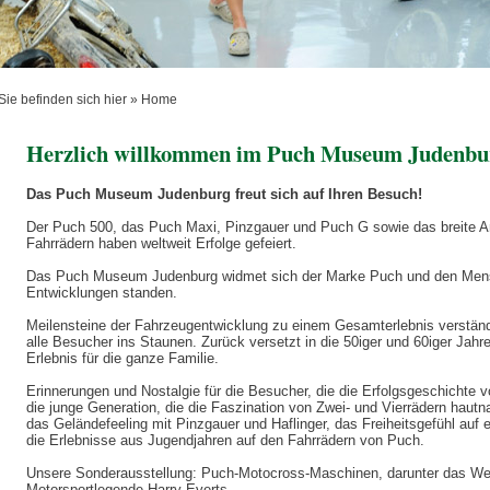
Sie befinden sich hier »
Home
Herzlich willkommen im Puch Museum Judenbu
Das Puch Museum Judenburg freut sich auf Ihren Besuch!
Der Puch 500, das Puch Maxi, Pinzgauer und Puch G sowie das breite 
Fahrrädern haben weltweit Erfolge gefeiert.
Das Puch Museum Judenburg widmet sich der Marke Puch und den Mensch
Entwicklungen standen.
Meilensteine der Fahrzeugentwicklung zu einem Gesamterlebnis verständli
alle Besucher ins Staunen. Zurück versetzt in die 50iger und 60iger Ja
Erlebnis für die ganze Familie.
Erinnerungen und Nostalgie für die Besucher, die die Erfolgsgeschichte 
die junge Generation, die die Faszination von Zwei- und Vierrädern haut
das Geländefeeling mit Pinzgauer und Haflinger, das Freiheitsgefühl auf
die Erlebnisse aus Jugendjahren auf den Fahrrädern von Puch.
Unsere Sonderausstellung: Puch-Motocross-Maschinen, darunter das Wel
Motorsportlegende Harry Everts.